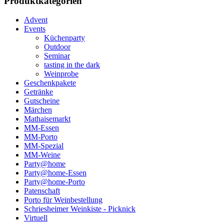
Produktkategorien
Advent
Events
Küchenparty
Outdoor
Seminar
tasting in the dark
Weinprobe
Geschenkpakete
Getränke
Gutscheine
Märchen
Mathaisemarkt
MM-Essen
MM-Porto
MM-Spezial
MM-Weine
Party@home
Party@home-Essen
Party@home-Porto
Patenschaft
Porto für Weinbestellung
Schriesheimer Weinkiste - Picknick
Virtuell